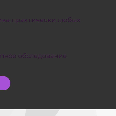
ика практически любых
упное обследование