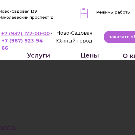
я
Эндоскопия
Процедурный кабинет
 Ново-Садовая 139
Режимы работы:
 Николаевский проспект 2
-
Ново-Садовая
+7 (937) 172-00-00
заказать о
-
+7 (987) 923-94-
Южный город
66
Услуги
Цены
О к
асса